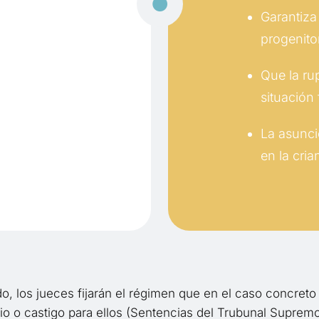
Garantiza
progenito
Que la ru
situación 
La asunci
en la cria
, los jueces fijarán el régimen que en el caso concreto 
io o castigo para ellos (Sentencias del Trubunal Supremo