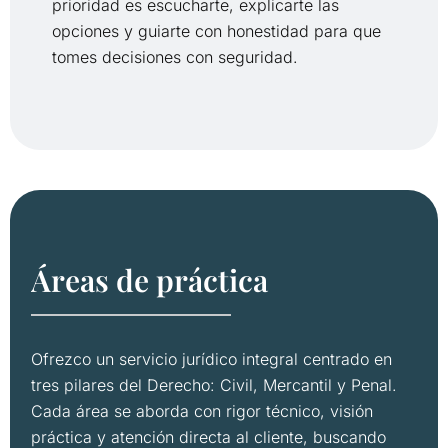
prioridad
es
escucharte,
explicarte
las
opciones
y
guiarte
con
honestidad
para
que
tomes
decisiones
con
seguridad.
Áreas
de
práctica
Ofrezco
un
servicio
jurídico
integral
centrado
en
tres
pilares
del
Derecho:
Civil,
Mercantil
y
Penal.
Cada
área
se
aborda
con
rigor
técnico,
visión
práctica
y
atención
directa
al
cliente,
buscando