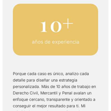
+
1
0
años de experiencia
Porque
cada
caso
es
único,
analizo
cada
detalle
para
diseñar
una
estrategia
personalizada.
Más
de
10
años
de
trabajo
en
Derecho
Civil,
Mercantil
y
Penal
avalan
un
enfoque
cercano,
transparente
y
orientado
a
conseguir
el
mejor
resultado
para
ti.
Mi