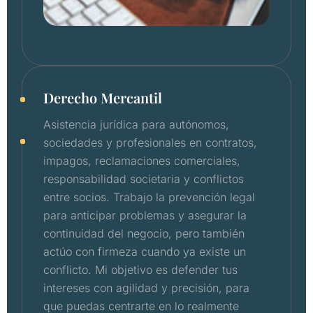
Derecho Mercantil
Asistencia jurídica para autónomos,
sociedades y profesionales en contratos,
impagos, reclamaciones comerciales,
responsabilidad societaria y conflictos
entre socios. Trabajo la prevención legal
para anticipar problemas y asegurar la
continuidad del negocio, pero también
actúo con firmeza cuando ya existe un
conflicto. Mi objetivo es defender tus
intereses con agilidad y precisión, para
que puedas centrarte en lo realmente