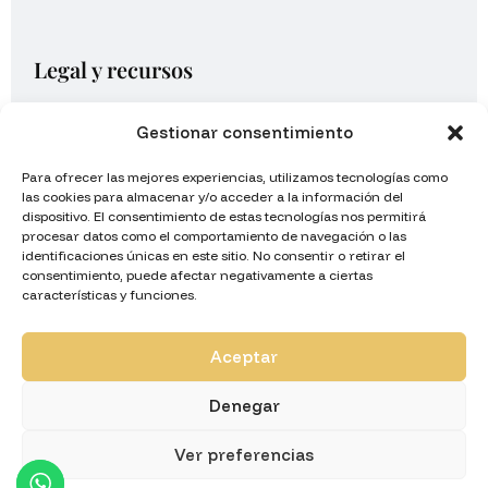
Legal y recursos
Aviso legal
Gestionar consentimiento
Política de privacidad
Para ofrecer las mejores experiencias, utilizamos tecnologías como
Política de cookies UE
las cookies para almacenar y/o acceder a la información del
dispositivo. El consentimiento de estas tecnologías nos permitirá
Mapa del sitio
procesar datos como el comportamiento de navegación o las
identificaciones únicas en este sitio. No consentir o retirar el
Google Business Profile
consentimiento, puede afectar negativamente a ciertas
características y funciones.
Aceptar
Denegar
Ver preferencias
©2025 Sara Martínez Abogada - Desarrollado por Luis Odón